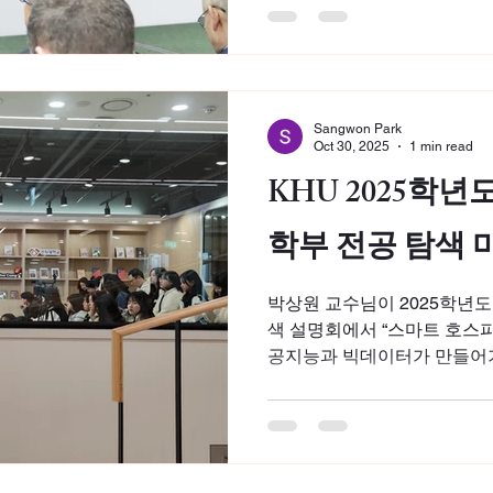
University. “Transforming Hos
Sustainable Future” The Professor attended the
conference as a plenary sess
on sustainable tourism and sm
Sangwon Park
engaging with leading schola
Oct 30, 2025
1 min read
around the world. 7-9 Dece
KHU 2025학년
학부 전공 탐색 
박상원 교수님이 2025학년도
색 설명회에서 “스마트 호스피탈리티(
공지능과 빅데이터가 만들어가
는 주제로 미니 특강을 진행
매력과 미래에 관심 있는 학
진로에 대해 생각해보는 뜻깊은 
시대의 호스피탈리티를 함께
환영합니다! 2025년 10월 3