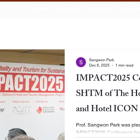
Home
Tourism AI
About Us
Our Tea
Sangwon Park
Dec 6, 2025
1 min read
IMPACT2025 Conf
SHTM of The Ho
and Hotel ICON
Prof. Sangwon Park was pleas
IMPACT2025 Conference hosted by the School of Hotel
and Tourism Management at