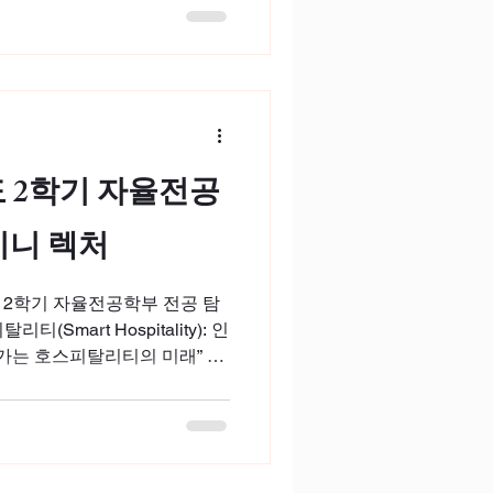
pitality and Tourism for a
ion speaker , sharing insights
art hospitality while
rs and industry experts from
mber 2025
도 2학기 자율전공
미니 렉처
 2학기 자율전공학부 전공 탐
Smart Hospitality): 인
는 호스피탈리티의 미래” 라
했습니다. 호스피탈리티 산업의
생들이 참석해 강의를 들으며
시간이 되었습니다. 스마트
 만들어갈 미래의 꿈나무들을
1일