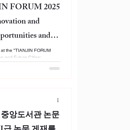
NJIN FORUM 2025
novation and
portunities and
ch at the "TIANJIN FORUM
n and Future Cities:
" in Tianjin, China Topic:
ourism City Development: An
me：2025.10.18-2025.10.21
rt Tourism and Global
 An Asian Perspective’ 이라는
 포럼에서 강연을 하였습니다.
logical Innovation and
교 중앙도서관 논문
 and Challe