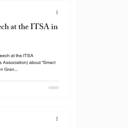
ech at the ITSA in
eech at the ITSA
es Association) about “Smart
n Gran...