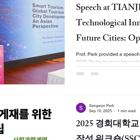
Speech at TIA
Technological In
Future Cities: Op
Challenges
Prof. Park provided a spee
2025 Technological Innovatio
Opportunities and Challenges
Smart Tourism and Global T
Asian Perspective Event Ti
Event Location：Tianjin ‘Sma
Tourism City Development:
Sangwon Park
주제로 텐진에서 개최된 국제
Sep 10, 2025
1 min read
TIANJIN FORUM 2025 Techno
2025 경희대학
Future Cities: Opportunities