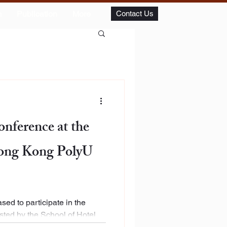
m
Publication
More
Contact Us
erence at the
ng Kong PolyU
ed to participate in the
 The Hong Kong Polytechnic